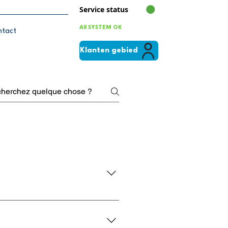
Service status
All SYSTEM OK
ntact
Klanten gebied
 vous garantir la meilleure
solutions 5G.