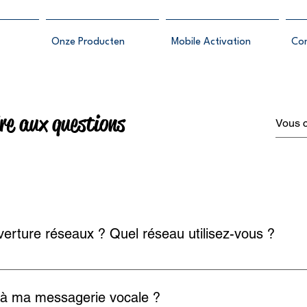
Onze Producten
Mobile Activation
Co
re aux questions
rture réseaux ? Quel réseau utilisez-vous ?
 infrastructures de Proximus (anciennement Belgacom). En plus de
 Belgique, nous sommes en mesure de vous proposer aussi les 
à ma messagerie vocale ?