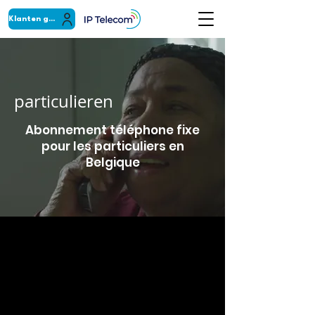
Klanten gebied
particulieren
Abonnement téléphone fixe
pour les particuliers en
Belgique
particulieren
VoIP Met IPTELECOM kunt u bellen via uw
internetverbinding en dus geld
besparen!
Bellen tot 80% goedkoper