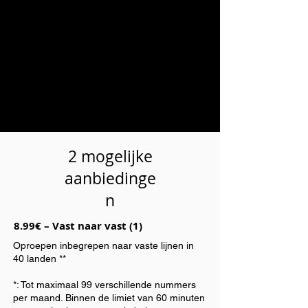
Geen abonnement meer op de klassieke
telefoonlijn
Veel functies: – doorschakelen,
antwoordapparaat
Geen installatiekosten (installatie wordt door
jou gedaan)
Overdraagbaarheid van uw aangeboden
nummer
2 mogelijke
aanbiedinge
n
8.99€ – Vast naar vast (1)
Oproepen inbegrepen naar vaste lijnen in
40 landen **
*: Tot maximaal 99 verschillende nummers
per maand. Binnen de limiet van 60 minuten