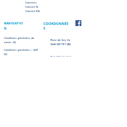
Connect L
Connect XL
Connect XXL
COORDONNÉE
NAVIGATIO
S
N
Conditions générales de
Place de Scry 2a
vente (fr)
5640 METTET (BE)
Conditions générales – VoIP
(fr)
BE
0 732.566.863
Note relative aux obligations
Info :
078 38 01 02
(appel
– RGPD (fr)
local)
Charte vie privée
(Lundi-Vendredi 10-17h30)
(fr)
Easy Switch
Ontdek onze op maat gemaakte aanbiedingen
voor particulieren en professionals.
Gratis offerte
Tous les droits sont réservés © 2024 IPTELECOM SRL
Website