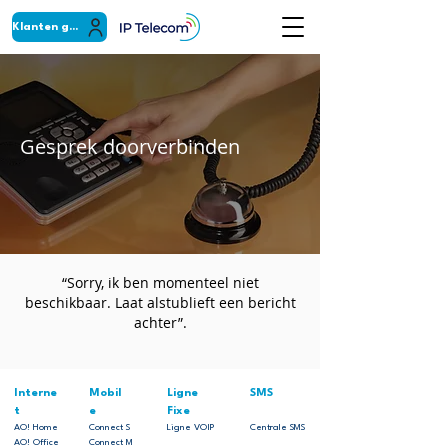
Klanten gebied
Gesprek doorverbinden
“Sorry, ik ben momenteel niet
beschikbaar. Laat alstublieft een bericht
achter”.
Interne
Mobil
Ligne
SMS
t
e
Fixe
AO! Home
Connect S
Ligne VOIP
Centrale SMS
AO! Office
Connect M