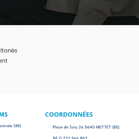
ltanés
ent
COORDONNÉES
MS
entrale SMS
Place de Scry 2a 5640 METTET (BE)
BE
0 732.566.863