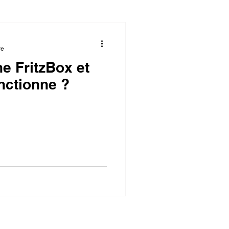
re
e FritzBox et
nctionne ?