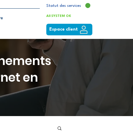
Statut des services
All SYSTEM OK
re
Espace client
onnements
rnet en