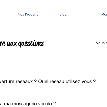
Nos Produits
Blog
Mo
re aux questions
rture réseaux ? Quel réseau utilisez-vous ?
 infrastructures de Proximus (anciennement Belgacom). En plus de
 Belgique, nous sommes en mesure de vous proposer aussi les 
à ma messagerie vocale ?