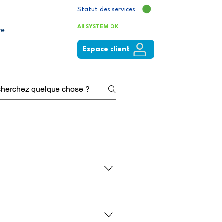
Statut des services
All SYSTEM OK
re
Espace client
 vous garantir la meilleure
solutions 5G.