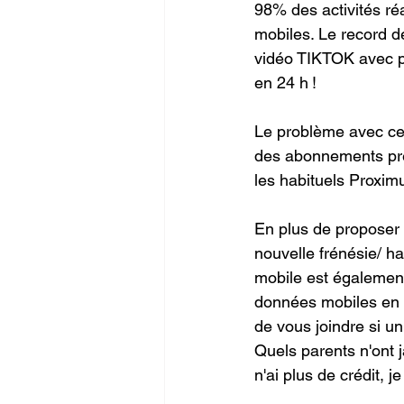
98% des activités r
mobiles. Le record d
vidéo TIKTOK avec p
en 24 h !
Le problème avec cet
des abonnements prem
les habituels Proximu
En plus de proposer 
nouvelle frénésie/ h
mobile est également
données mobiles en q
de vous joindre si un
Quels parents n'ont j
n'ai plus de crédit, j