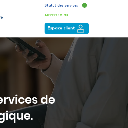
Statut des services
All SYSTEM OK
re
Espace client
ervices de
gique.