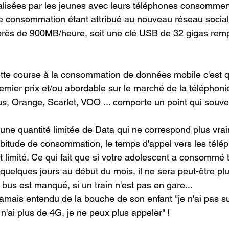
éalisées par les jeunes avec leurs téléphones consomme
e consommation étant attribué au nouveau réseau social 
rès de 900MB/heure, soit une clé USB de 32 gigas remp
te course à la consommation de données mobile c'est qu
ier prix et/ou abordable sur le marché de la téléphoni
s, Orange, Scarlet, VOO ... comporte un point qui souvent
une quantité limitée de Data qui ne correspond plus vrai
abitude de consommation, le temps d'appel vers les télép
 limité. Ce qui fait que si votre adolescent a consommé 
uelques jours au début du mois, il ne sera peut-être pl
 bus est manqué, si un train n'est pas en gare... 
amais entendu de la bouche de son enfant "je n'ai pas su 
e n'ai plus de 4G, je ne peux plus appeler" !