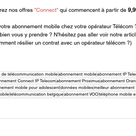
rez nos offres 
"Connect"
 qui commencent à partir de 
9,9
 votre abonnement mobile chez votre opérateur Télécom 
en vous y prendre ? N'hésitez pas aller voir notre articl
mment résilier un contrat avec un opérateur télécom ?)
e de télécommunication mobile
abonnement mobile
abonnement IP Tel
nnement Connect IP Telecom
abonnement Proximus
abonnement Oran
nement mobile pour adolescent
données mobiles
meilleur abonnement 
obile
télécommunication belgique
abonnement VOO
téléphone mobile e