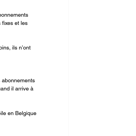
 abonnements 
fixes et les 
ns, ils n’ont 
es abonnements 
nd il arrive à 
ile en Belgique 